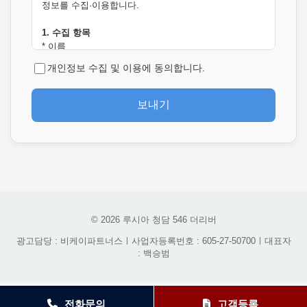
정보를 수집·이용합니다.
1. 수집 항목
* 이름
* 전화번호
개인정보 수집 및 이용에 동의합니다.
* 문의 내용
* IP 주소
* 브라우저 및 접속 환경 정보(User-Agent)
보내기
* 접속 일시 및 접속 기록
* 접속 경로(Referer) 및 요청 페이지 정보
2. 수집 목적
* 문의 확인 및 상담 답변
* 고객 요청사항 처리 및 결과 회신
* 스팸, 광고, 악성 게시물 및 비정상 접속 차단
* 서비스 보안 관리 및 부정 이용 방지
© 2026 루시아 청담 546 더리버
* 민원 처리 및 분쟁 대응을 위한 기록 보관
광고담당 : 비케이파트너스ㅣ사업자등록번호 : 605-27-50700ㅣ대표자
3. 보유 및 이용 기간
: 백승범
수집된 개인정보는 문의 접수일로부터 최대 1년간 보관
후 지체 없이 파기합니다. 단, 관계 법령에 따라 별도 보
관이 필요한 경우 해당 기간 동안 보관될 수 있습니다.
전화문의
고객등록